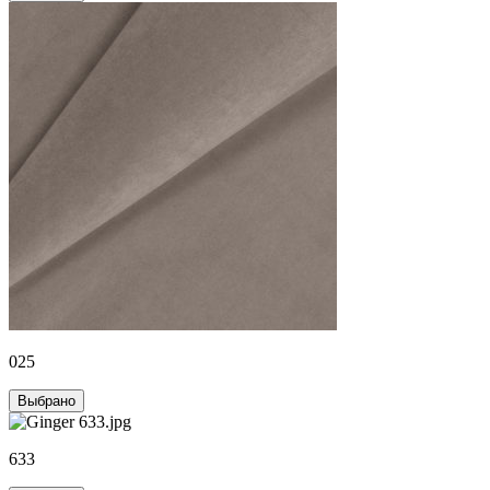
025
Выбрано
633